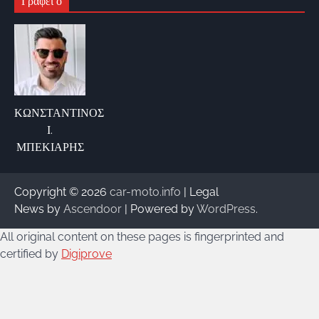
Γράφει ο
ΚΩΝΣΤΑΝΤΙΝΟΣ
Ι.
ΜΠΕΚΙΑΡΗΣ
Copyright © 2026
car-moto.info
| Legal
News by
Ascendoor
| Powered by
WordPress
.
All original content on these pages is fingerprinted and
certified by
Digiprove