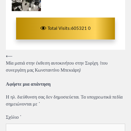
Total Visits:605321 0
Πλοήγηση
⟵
Μία ματιά στην έκθεση αυτοκινήτου στην Συρίχη. (του
άρθρων
συνεργάτη μας Κωνσταντίνο Μπεκιάρη)
Αφήστε μια απάντηση
Η ηλ. διεύθυνση σας δεν δημοσιεύεται.
Τα υποχρεωτικά πεδία
σημειώνονται με
*
Σχόλιο
*