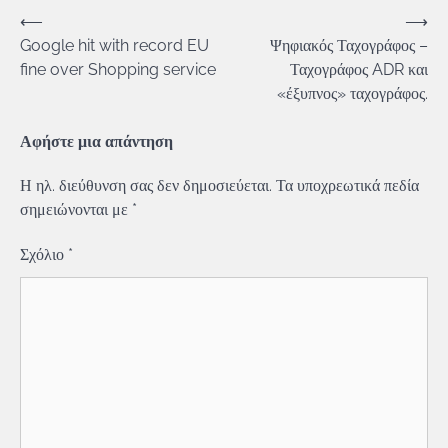
Πλοήγηση
⟵
⟶
Google hit with record EU
Ψηφιακός Ταχογράφος –
άρθρων
fine over Shopping service
Ταχογράφος ADR και
«έξυπνος» ταχογράφος.
Αφήστε μια απάντηση
Η ηλ. διεύθυνση σας δεν δημοσιεύεται.
Τα υποχρεωτικά πεδία
σημειώνονται με
*
Σχόλιο
*