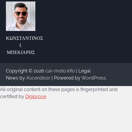
ΚΩΝΣΤΑΝΤΙΝΟΣ
Ι.
ΜΠΕΚΙΑΡΗΣ
Copyright © 2026
car-moto.info
| Legal
News by
Ascendoor
| Powered by
WordPress
.
All original content on these pages is fingerprinted and
certified by
Digiprove