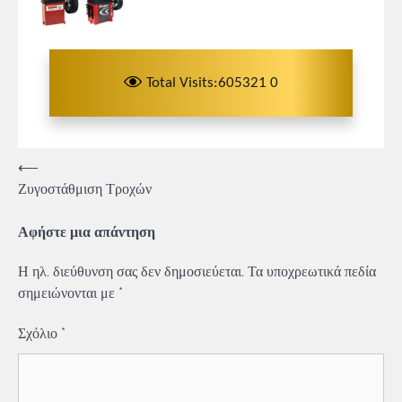
Total Visits:605321 0
Πλοήγηση
⟵
Ζυγοστάθμιση Τροχών
άρθρων
Αφήστε μια απάντηση
Η ηλ. διεύθυνση σας δεν δημοσιεύεται.
Τα υποχρεωτικά πεδία
σημειώνονται με
*
Σχόλιο
*