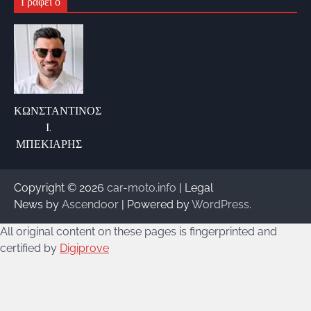
Γράφει ο
ΚΩΝΣΤΑΝΤΙΝΟΣ
Ι.
ΜΠΕΚΙΑΡΗΣ
Copyright © 2026
car-moto.info
| Legal
News by
Ascendoor
| Powered by
WordPress
.
All original content on these pages is fingerprinted and
certified by
Digiprove