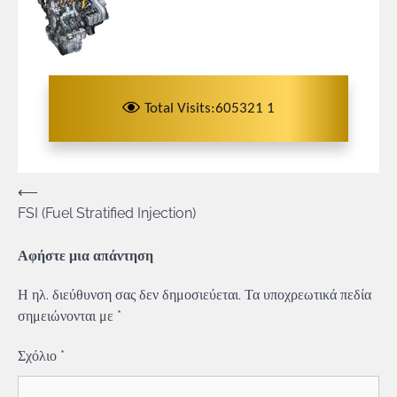
Total Visits:605321 1
Πλοήγηση
⟵
FSI (Fuel Stratified Injection)
άρθρων
Αφήστε μια απάντηση
Η ηλ. διεύθυνση σας δεν δημοσιεύεται.
Τα υποχρεωτικά πεδία
σημειώνονται με
*
Σχόλιο
*