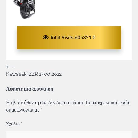
Total Visits:605321 0
Πλοήγηση
⟵
Kawasaki ZZR 1400 2012
άρθρων
Αφήστε μια απάντηση
Η ηλ. διεύθυνση σας δεν δημοσιεύεται.
Τα υποχρεωτικά πεδία
σημειώνονται με
*
Σχόλιο
*