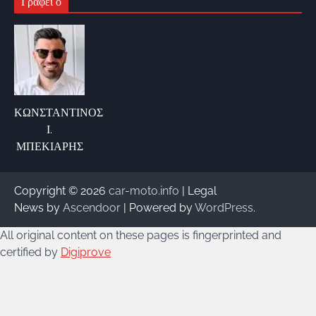
Γράφει ο
ΚΩΝΣΤΑΝΤΙΝΟΣ
Ι.
ΜΠΕΚΙΑΡΗΣ
Copyright © 2026
car-moto.info
| Legal
News by
Ascendoor
| Powered by
WordPress
.
All original content on these pages is fingerprinted and
certified by
Digiprove