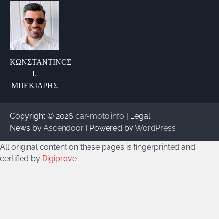
ΚΩΝΣΤΑΝΤΙΝΟΣ
Ι.
ΜΠΕΚΙΑΡΗΣ
Copyright © 2026
car-moto.info
| Legal
News by
Ascendoor
| Powered by
WordPress
.
All original content on these pages is fingerprinted and
certified by
Digiprove