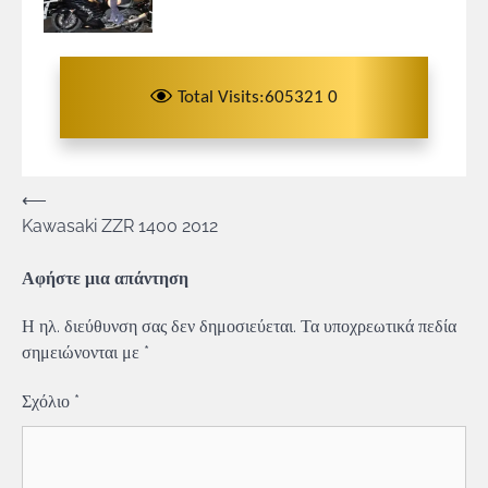
Total Visits:605321 0
Πλοήγηση
⟵
Kawasaki ZZR 1400 2012
άρθρων
Αφήστε μια απάντηση
Η ηλ. διεύθυνση σας δεν δημοσιεύεται.
Τα υποχρεωτικά πεδία
σημειώνονται με
*
Σχόλιο
*