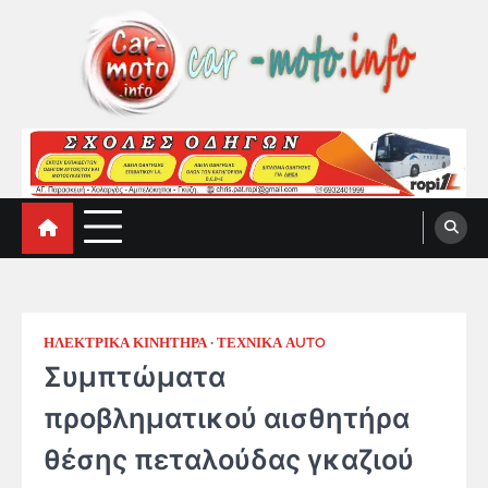
Skip
to
content
car-moto.info
car-moto.info
ΗΛΕΚΤΡΙΚΑ ΚΙΝΗΤΗΡΑ
ΤΕΧΝΙΚΑ ΑUTO
Συμπτώματα
προβληματικού αισθητήρα
θέσης πεταλούδας γκαζιού