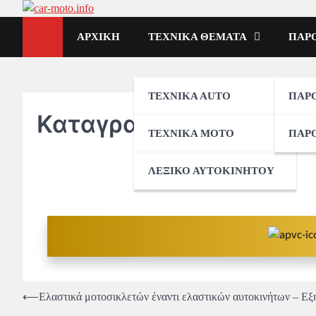
Skip
car-moto.info
to
car-moto.info
ΑΡΧΙΚΗ
ΤΕΧΝΙΚΑ ΘΕΜΑΤΑ
ΠΑΡ
content
ΤΕΧΝΙΚΑ ΑUTO
ΠΑΡ
Καταγραφή2
ΤΕΧΝΙΚΑ MOTO
ΠΑΡ
ΛΕΞΙΚΟ ΑΥΤΟΚΙΝΗΤΟΥ
Πλοήγηση
⟵
Ελαστικά μοτοσικλετών έναντι ελαστικών αυτοκινήτων – Εξη