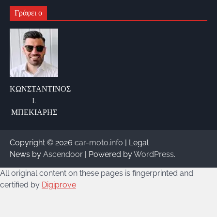
Γράφει ο
ΚΩΝΣΤΑΝΤΙΝΟΣ
Ι.
ΜΠΕΚΙΑΡΗΣ
Copyright © 2026
car-moto.info
| Legal
News by
Ascendoor
| Powered by
WordPress
.
All original content on these pages is fingerprinted and
certified by
Digiprove