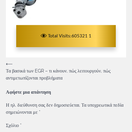
Total Visits:605321 1
Πλοήγηση
⟵
Τα βασικά των EGR – τι κάνουν, πώς λειτουργούν, πώς
άρθρων
αντιμετωπίζονται προβλήματα
Αφήστε μια απάντηση
Η ηλ. διεύθυνση σας δεν δημοσιεύεται.
Τα υποχρεωτικά πεδία
σημειώνονται με
*
Σχόλιο
*