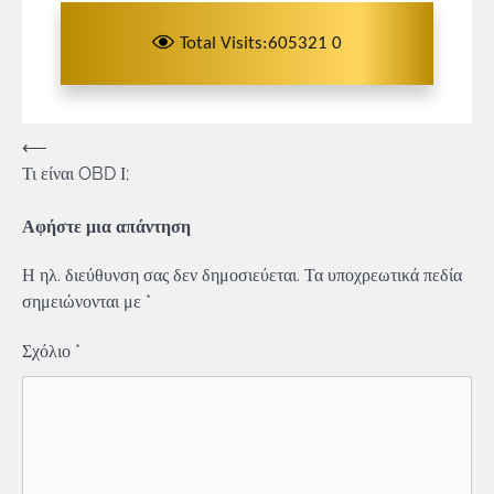
Total Visits:605321 0
Πλοήγηση
⟵
Τι είναι OBD Ι;
άρθρων
Αφήστε μια απάντηση
Η ηλ. διεύθυνση σας δεν δημοσιεύεται.
Τα υποχρεωτικά πεδία
σημειώνονται με
*
Σχόλιο
*