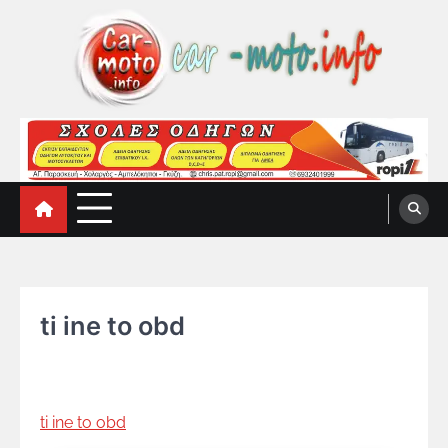
Skip
to
content
car-moto.info
car-moto.info
ti ine to obd
ti ine to obd