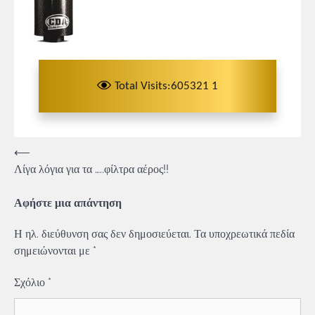
Total Visits:605321 1
Πλοήγηση
⟵
Λίγα λόγια για τα …..φίλτρα αέρος!!
άρθρων
Αφήστε μια απάντηση
Η ηλ. διεύθυνση σας δεν δημοσιεύεται.
Τα υποχρεωτικά πεδία
σημειώνονται με
*
Σχόλιο
*