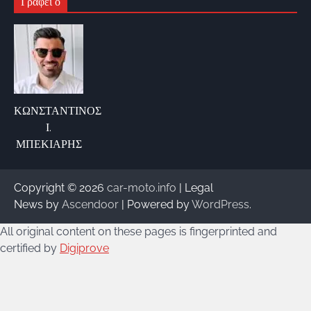
Γράφει ο
ΚΩΝΣΤΑΝΤΙΝΟΣ
Ι.
ΜΠΕΚΙΑΡΗΣ
Copyright © 2026
car-moto.info
| Legal
News by
Ascendoor
| Powered by
WordPress
.
All original content on these pages is fingerprinted and
certified by
Digiprove