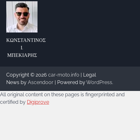
ΚΩΝΣΤΑΝΤΙΝΟΣ
Ι.
ΜΠΕΚΙΑΡΗΣ
Copyright © 2026
car-moto.info
| Legal
News by
Ascendoor
| Powered by
WordPress
.
All original content on these pages is fingerprinted and
certified by
Digiprove