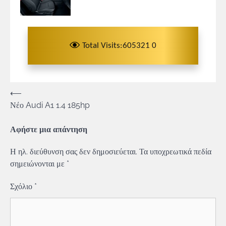
Total Visits:605321 0
Πλοήγηση
⟵
Νέο Audi A1 1.4 185hp
άρθρων
Αφήστε μια απάντηση
Η ηλ. διεύθυνση σας δεν δημοσιεύεται.
Τα υποχρεωτικά πεδία
σημειώνονται με
*
Σχόλιο
*