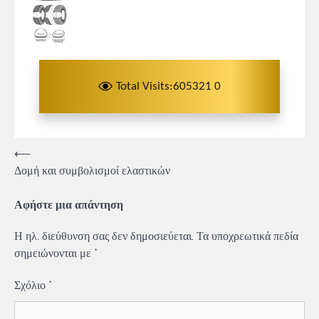
Total Visits:605321 0
Πλοήγηση
⟵
Δομή και συμβολισμοί ελαστικών
άρθρων
Αφήστε μια απάντηση
Η ηλ. διεύθυνση σας δεν δημοσιεύεται.
Τα υποχρεωτικά πεδία
σημειώνονται με
*
Σχόλιο
*