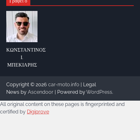
Γράφει ο
ΚΩΝΣΤΑΝΤΙΝΟΣ
Ι.
ΜΠΕΚΙΑΡΗΣ
Copyright © 2026
car-moto.info
| Legal
News by
Ascendoor
| Powered by
WordPress
.
All original content on these pages is fingerprinted and
certified by
Digiprove