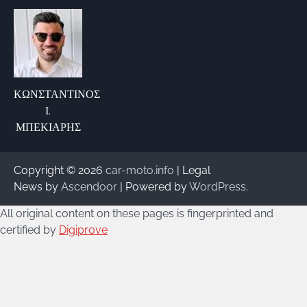
ΚΩΝΣΤΑΝΤΙΝΟΣ
Ι.
ΜΠΕΚΙΑΡΗΣ
Copyright © 2026
car-moto.info
| Legal
News by
Ascendoor
| Powered by
WordPress
.
All original content on these pages is fingerprinted and
certified by
Digiprove