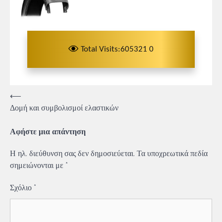
Total Visits:605321 0
Πλοήγηση
⟵
Δομή και συμβολισμοί ελαστικών
άρθρων
Αφήστε μια απάντηση
Η ηλ. διεύθυνση σας δεν δημοσιεύεται.
Τα υποχρεωτικά πεδία
σημειώνονται με
*
Σχόλιο
*