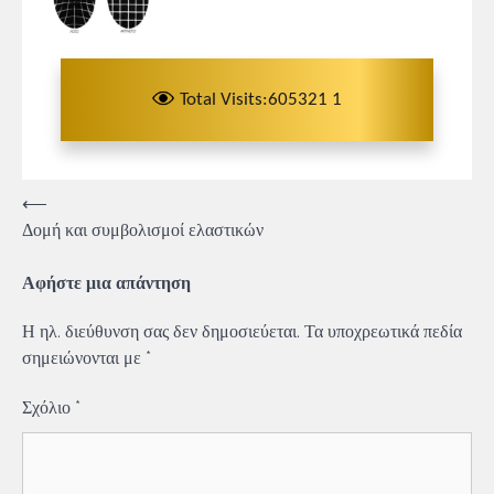
Total Visits:605321 1
Πλοήγηση
⟵
Δομή και συμβολισμοί ελαστικών
άρθρων
Αφήστε μια απάντηση
Η ηλ. διεύθυνση σας δεν δημοσιεύεται.
Τα υποχρεωτικά πεδία
σημειώνονται με
*
Σχόλιο
*