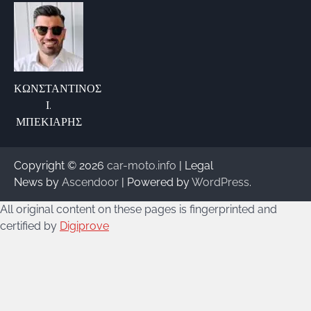
ΚΩΝΣΤΑΝΤΙΝΟΣ
Ι.
ΜΠΕΚΙΑΡΗΣ
Copyright © 2026
car-moto.info
| Legal
News by
Ascendoor
| Powered by
WordPress
.
All original content on these pages is fingerprinted and
certified by
Digiprove