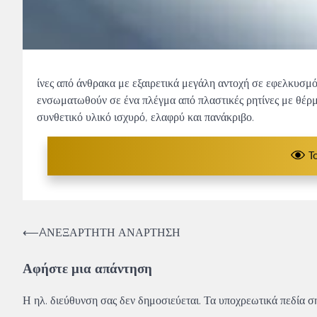
ίνες από άνθρακα με εξαιρετικά μεγάλη αντοχή σε εφελκυσμό
ενσωματωθούν σε ένα πλέγμα από πλαστικές ρητίνες με θέρμα
συνθετικό υλικό ισχυρό, ελαφρύ και πανάκριβο.
T
Πλοήγηση
⟵
AΝΕΞΑΡΤΗΤΗ ΑΝΑΡΤΗΣΗ
άρθρων
Αφήστε μια απάντηση
Η ηλ. διεύθυνση σας δεν δημοσιεύεται.
Τα υποχρεωτικά πεδία σ