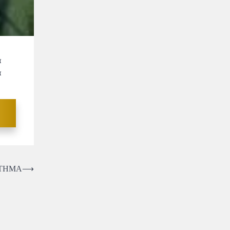
α
α
ΣΤΗΜΑ
⟶