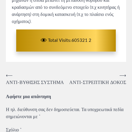
μηχανών η οποία μειώνει τη μετάδοση θορύβου και
κραδασμών από το συνδεόμενο στοιχείο (π.χ κινητήρας ή
ανάρτηση) στη δομική κατασκευή (π.χ το πλαίσιο ενός
οχήματος).
Total Visits:605321 2
Πλοήγηση
⟵
⟶
ΑΝΤΙ-ΒΥΘΙΣΗΣ ΣΥΣΤΗΜΑ
ΑΝΤΙ-ΣΤΡΕΠΤΙΚΗ ΔΟΚΟΣ
άρθρων
Αφήστε μια απάντηση
Η ηλ. διεύθυνση σας δεν δημοσιεύεται.
Τα υποχρεωτικά πεδία
σημειώνονται με
*
Σχόλιο
*