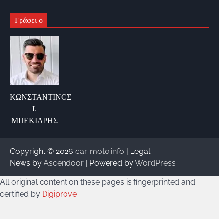
Γράφει ο
ΚΩΝΣΤΑΝΤΙΝΟΣ
Ι.
ΜΠΕΚΙΑΡΗΣ
Copyright © 2026
car-moto.info
| Legal
News by
Ascendoor
| Powered by
WordPress
.
All original content on these pages is fingerprinted and
certified by
Digiprove