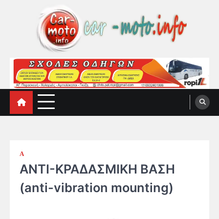
Skip
to
content
car-moto.info
car-moto.info
Α
AΝΤΙ-ΚΡΑΔΑΣΜΙΚΗ ΒΑΣΗ
(anti-vibration mounting)