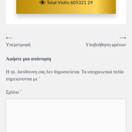
Total Visits:605321 29
Πλοήγηση
⟵
⟶
Υπερστροφή
Υποβοήθηση φρένων
άρθρων
Αφήστε μια απάντηση
Η ηλ. διεύθυνση σας δεν δημοσιεύεται.
Τα υποχρεωτικά πεδία
σημειώνονται με
*
Σχόλιο
*