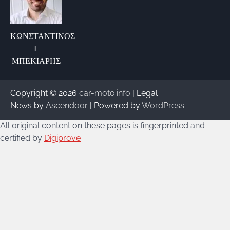
ΚΩΝΣΤΑΝΤΙΝΟΣ
Ι.
ΜΠΕΚΙΑΡΗΣ
Copyright © 2026
car-moto.info
| Legal
News by
Ascendoor
| Powered by
WordPress
.
All original content on these pages is fingerprinted and
certified by
Digiprove