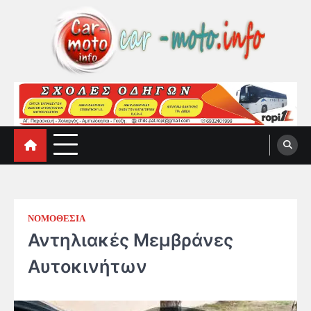
Skip
to
content
car-moto.info
car-moto.info
ΝΟΜΟΘΕΣΙΑ
Αντηλιακές Μεμβράνες
Αυτοκινήτων