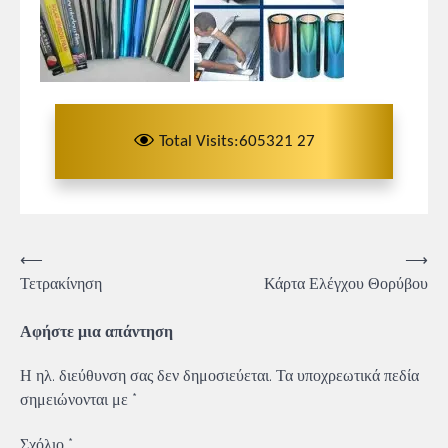
Total Visits:605321 27
Πλοήγηση
⟵
⟶
Τετρακίνηση
Κάρτα Ελέγχου Θορύβου
άρθρων
Αφήστε μια απάντηση
Η ηλ. διεύθυνση σας δεν δημοσιεύεται.
Τα υποχρεωτικά πεδία
σημειώνονται με
*
Σχόλιο
*