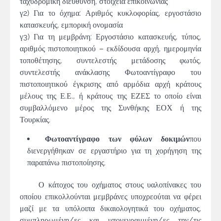
ταχυδρομική διεύθυνση, στοιχεία επικοινωνίας
γ2) Για το όχημα: Αριθμός κυκλοφορίας, εργοστάσιο
κατασκευής, εμπορική ονομασία
γ3) Για τη μεμβράνη: Εργοστάσιο κατασκευής, τύπος,
αριθμός πιστοποιητικού – εκδίδουσα αρχή, ημερομηνία
τοποθέτησης, συντελεστής μετάδοσης φωτός,
συντελεστής ανάκλασης Φωτοαντίγραφο του
πιστοποιητικού έγκρισης από αρμόδια αρχή κράτους
μέλους της Ε.Ε., ή κράτους της ΕΖΕΣ το οποίο είναι
συμβαλλόμενο μέρος της Συνθήκης ΕΟΧ ή της
Τουρκίας.
Φωτοαντίγραφο των φύλων δοκιμών
που
διενεργήθηκαν σε εργαστήριο για τη χορήγηση της
παραπάνω πιστοποίησης.
Ο κάτοχος του οχήματος στους υαλοπίνακες του
οποίου επικολλούνται μεμβράνες υποχρεούται να φέρει
μαζί με τα υπόλοιπα δικαιολογητικά του οχήματος,
συμπληρωμένη/ες και υπογεγραμμένη/ες την/τις