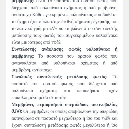
μεμβράνης:
είναι Το ποσοστό του ορατού φωτός που
διέρχεται από υαλοπίνακα οχήματος ή από μεμβράνη,
αντίστοιχα Κάθε εγκεκριμένος υαλοπίνακας που διαθέτει
το όχημα έχει δίπλα στην διεθνή σήμανση έγκρισής του
το λατινικό γράμμα «V» που δηλώνει ότι ο συντελεστής
μετάδοσης τους φωτός του συγκεκριμένου υαλοπίνακα
είναι μικρότερος από 70%.
Συντελεστής ανάκλασης φωτός υαλοπίνακα ή
μεμβράνης:
Το ποσοστό του ορατού φωτός που
αντανακλάται από υαλοπίνακα οχήματος ή από
μεμβράνη, αντίστοιχα
Συνολικός συντελεστής μετάδοσης φωτός:
Το
ποσοστό του ορατού φωτός που διέρχεται από
υαλοπίνακα οχήματος και οποιοδήποτε τυχόν
επικολλημένο μέσο σε αυτόν
Μεμβράνες περιορισμού υπεριώδους ακτινοβολίας
(UV):
Οι μεμβράνες οι οποίες αποβάλλουν την υπεριώδη
ακτινοβολία σε ποσοστό μεγαλύτερο ή ίσο του 98% και
έχουν συντελεστή μετάδοσης φωτός μεγαλύτερο ή ίσο