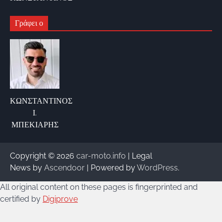
Γράφει ο
ΚΩΝΣΤΑΝΤΙΝΟΣ
Ι.
ΜΠΕΚΙΑΡΗΣ
Copyright © 2026
car-moto.info
| Legal
News by
Ascendoor
| Powered by
WordPress
.
All original content on these pages is fingerprinted and
certified by
Digiprove