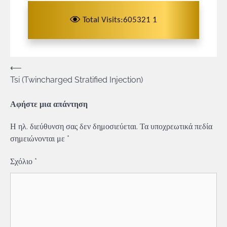
Total Visits:605321 1
Πλοήγηση
⟵
Tsi (Twincharged Stratified Injection)
άρθρων
Αφήστε μια απάντηση
Η ηλ. διεύθυνση σας δεν δημοσιεύεται.
Τα υποχρεωτικά πεδία
σημειώνονται με
*
Σχόλιο
*