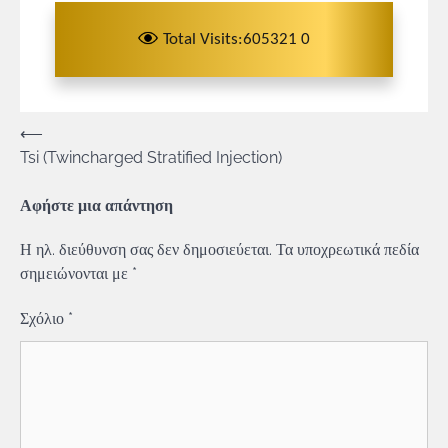
Total Visits:605321 0
Πλοήγηση
⟵
Tsi (Twincharged Stratified Injection)
άρθρων
Αφήστε μια απάντηση
Η ηλ. διεύθυνση σας δεν δημοσιεύεται.
Τα υποχρεωτικά πεδία
σημειώνονται με
*
Σχόλιο
*