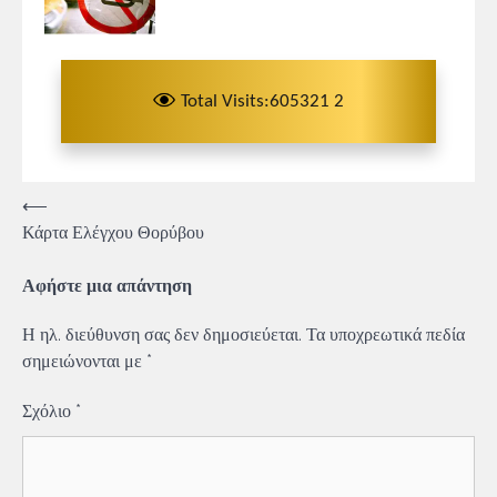
Total Visits:605321 2
Πλοήγηση
⟵
Κάρτα Ελέγχου Θορύβου
άρθρων
Αφήστε μια απάντηση
Η ηλ. διεύθυνση σας δεν δημοσιεύεται.
Τα υποχρεωτικά πεδία
σημειώνονται με
*
Σχόλιο
*