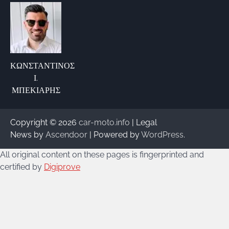
ΚΩΝΣΤΑΝΤΙΝΟΣ
Ι.
ΜΠΕΚΙΑΡΗΣ
Copyright © 2026
car-moto.info
| Legal
News by
Ascendoor
| Powered by
WordPress
.
All original content on these pages is fingerprinted and
certified by
Digiprove