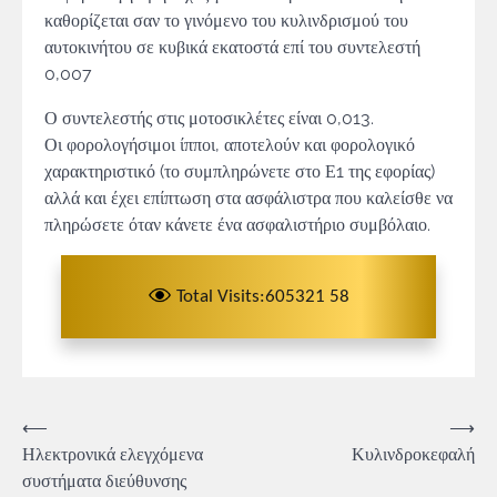
καθορίζεται σαν το γινόμενο του κυλινδρισμού του
αυτοκινήτου σε κυβικά εκατοστά επί του συντελεστή
0,007
Ο συντελεστής στις μοτοσικλέτες είναι 0,013.
Οι φορολογήσιμοι ίπποι, αποτελούν και φορολογικό
χαρακτηριστικό (το συμπληρώνετε στο Ε1 της εφορίας)
αλλά και έχει επίπτωση στα ασφάλιστρα που καλείσθε να
πληρώσετε όταν κάνετε ένα ασφαλιστήριο συμβόλαιο.
Total Visits:605321 58
Πλοήγηση
⟵
⟶
Ηλεκτρονικά ελεγχόμενα
Κυλινδροκεφαλή
άρθρων
συστήματα διεύθυνσης