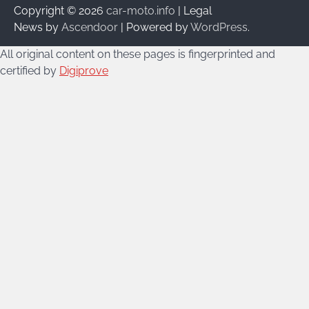
Copyright © 2026
car-moto.info
| Legal
News by
Ascendoor
| Powered by
WordPress
.
All original content on these pages is fingerprinted and
certified by
Digiprove