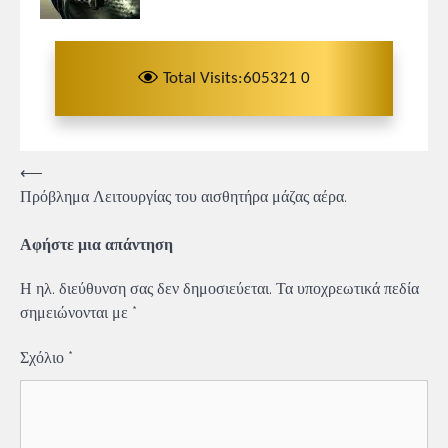
Total Visits:605321 0
Πλοήγηση
⟵
Πρόβλημα Λειτουργίας του αισθητήρα μάζας αέρα.
άρθρων
Αφήστε μια απάντηση
Η ηλ. διεύθυνση σας δεν δημοσιεύεται.
Τα υποχρεωτικά πεδία
σημειώνονται με
*
Σχόλιο
*