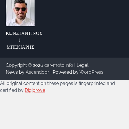
ΚΩΝΣΤΑΝΤΙΝΟΣ
Ι.
ΜΠΕΚΙΑΡΗΣ
Copyright © 2026
car-moto.info
| Legal
News by
Ascendoor
| Powered by
WordPress
.
All original content on these pages is fingerprinted and
certified by
Digiprove