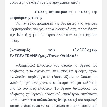
μικρότερη σε σχέση με την πραγματική πίεση.
Πτώση θερμοκρασίας = πτώση της
μετρούμενης πίεσης
Για να εξισορροπήσετε τις συνέπειες της χαμηλής
θερμοκρασίας στα χειμερινά ελαστικά σας,
προσθέσετε
0,2 bar ή 3 psi
(με κρύα ελαστικά) στην τρέχουσα
πίεση.
(
Κανονισμός
108 (E/ECE/324-
E/ECE/TRANS/505/Rév.2/Add.108
)
«Χειμερινό: Eλαστικό τού οποίου το σχέδιο του
πέλματος, ή το σχέδιο του πέλματος και η δομή, έχουν
σχεδιασθεί κυρίως για να εξασφαλίζουν, σε λάσπη και
νωπό ή τηκόμενο χιόνι, αποτελεσματικότητα καλύτερη
από το σύνηθες ελαστικό. Το σχέδιο (ανάγλυφο) του
πέλματος χειμερινού ελαστικού επισώτρου συνίσταται
κατά κανόνα
από αυλακώσεις (νευρώσεις)
και συμπαγή
τμήματα διατεταγμένα σε μεγαλύτερες αποστάσεις από