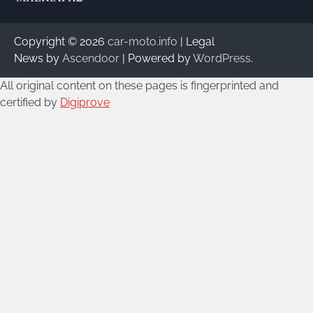
Copyright © 2026
car-moto.info
| Legal
News by
Ascendoor
| Powered by
WordPress
.
All original content on these pages is fingerprinted and
certified by
Digiprove