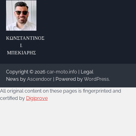
ΚΩΝΣΤΑΝΤΙΝΟΣ
Ι.
ΜΠΕΚΙΑΡΗΣ
Copyright © 2026
car-moto.info
| Legal
News by
Ascendoor
| Powered by
WordPress
.
All original content on these pages is fingerprinted and
certified by
Digiprove