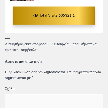
Total Visits:605321 1
Πλοήγηση
⟵
Αισθητήρας εκκεντροφόρου : Λειτουργία – προβλήματα και
άρθρων
πρακτικές συμβουλές.
Αφήστε μια απάντηση
Η ηλ. διεύθυνση σας δεν δημοσιεύεται.
Τα υποχρεωτικά πεδία
σημειώνονται με
*
Σχόλιο
*