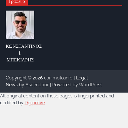
Γράφει ο
ΚΩΝΣΤΑΝΤΙΝΟΣ
Ι.
ΜΠΕΚΙΑΡΗΣ
Copyright © 2026
car-moto.info
| Legal
News by
Ascendoor
| Powered by
WordPress
.
All original content on these pages is fingerprinted and
certified by
Digiprove