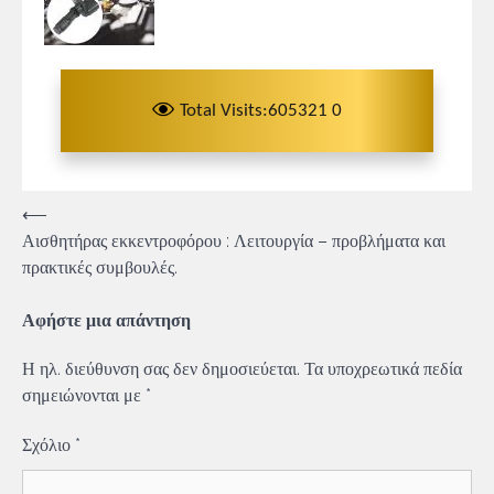
Total Visits:605321 0
Πλοήγηση
⟵
Αισθητήρας εκκεντροφόρου : Λειτουργία – προβλήματα και
άρθρων
πρακτικές συμβουλές.
Αφήστε μια απάντηση
Η ηλ. διεύθυνση σας δεν δημοσιεύεται.
Τα υποχρεωτικά πεδία
σημειώνονται με
*
Σχόλιο
*