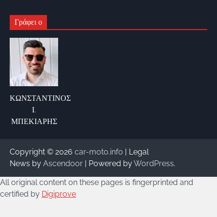
Γράφει ο
ΚΩΝΣΤΑΝΤΙΝΟΣ
Ι.
ΜΠΕΚΙΑΡΗΣ
Copyright © 2026
car-moto.info
| Legal
News by
Ascendoor
| Powered by
WordPress
.
All original content on these pages is fingerprinted and
certified by
Digiprove