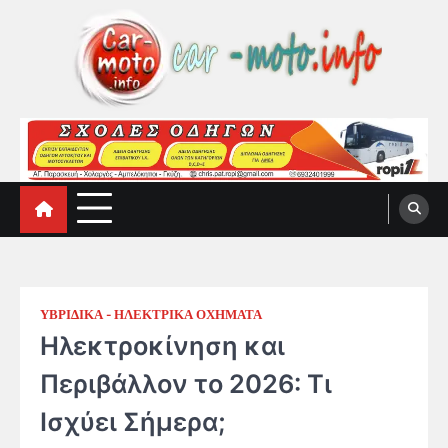
Skip
to
content
car-moto.info
car-moto.info
ΥΒΡΙΔΙΚΑ - ΗΛΕΚΤΡΙΚΑ ΟΧΗΜΑΤΑ
Ηλεκτροκίνηση και
Περιβάλλον το 2026: Τι
Ισχύει Σήμερα;