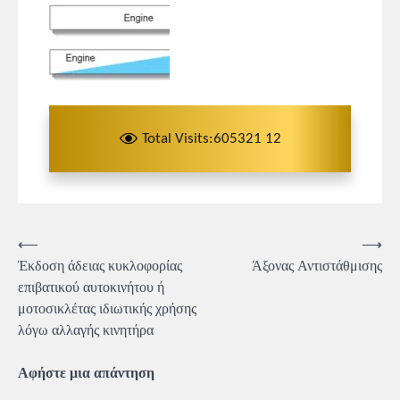
Total Visits:605321 12
Πλοήγηση
⟵
⟶
Έκδοση άδειας κυκλοφορίας
Άξονας Αντιστάθμισης
άρθρων
επιβατικού αυτοκινήτου ή
μοτοσικλέτας ιδιωτικής χρήσης
λόγω αλλαγής κινητήρα
Αφήστε μια απάντηση