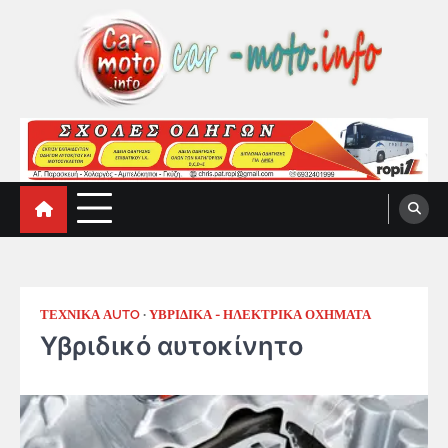
Skip
to
content
car-moto.info
car-moto.info
ΤΕΧΝΙΚΑ ΑUTO
ΥΒΡΙΔΙΚΑ - ΗΛΕΚΤΡΙΚΑ ΟΧΗΜΑΤΑ
Υβριδικό αυτοκίνητο