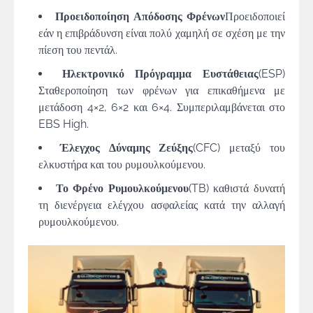
Προειδοποίηση Απόδοσης Φρένων
Προειδοποιεί
εάν η επιβράδυνση είναι πολύ χαμηλή σε σχέση με την
πίεση του πεντάλ.
Ηλεκτρονικό Πρόγραμμα Ευστάθειας
(ESP)
Σταθεροποίηση των φρένων για επικαθήμενα με
μετάδοση 4×2, 6×2 και 6×4. Συμπεριλαμβάνεται στο
EBS High.
Έλεγχος Δύναμης Ζεύξης
(CFC) μεταξύ του
ελκυστήρα και του ρυμουλκούμενου.
Το Φρένο Ρυμουλκούμενου
(TB) καθιστά δυνατή
τη διενέργεια ελέγχου ασφαλείας κατά την αλλαγή
ρυμουλκούμενου.