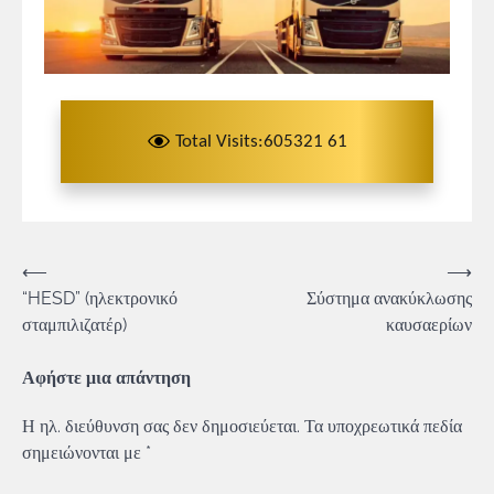
Total Visits:605321 61
Πλοήγηση
⟵
⟶
“HESD” (ηλεκτρονικό
Σύστημα ανακύκλωσης
άρθρων
σταμπιλιζατέρ)
καυσαερίων
Αφήστε μια απάντηση
Η ηλ. διεύθυνση σας δεν δημοσιεύεται.
Τα υποχρεωτικά πεδία
σημειώνονται με
*