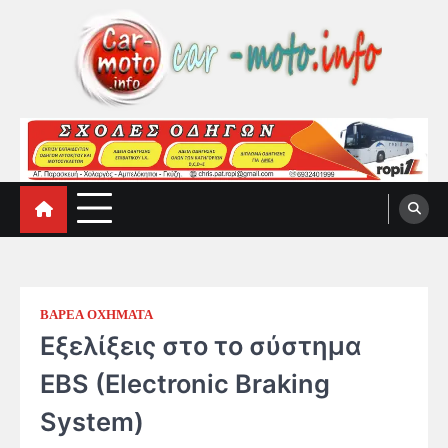
Skip
to
content
car-moto.info
car-moto.info
ΒΑΡΕΑ ΟΧΗΜΑΤΑ
Εξελίξεις στο το σύστημα
EBS (Electronic Braking
System)