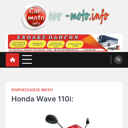
Skip
to
content
car-moto.info
car-moto.info
ΠΑΡΟΥΣΙΑΣΕΙΣ ΜΟΤΟ
Honda Wave 110i: