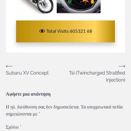
Total Visits:605321 68
Πλοήγηση
⟵
⟶
Subaru XV Concept
Tsi (Twincharged Stratified
άρθρων
Injection)
Αφήστε μια απάντηση
Η ηλ. διεύθυνση σας δεν δημοσιεύεται.
Τα υποχρεωτικά πεδία
σημειώνονται με
*
Σχόλιο
*