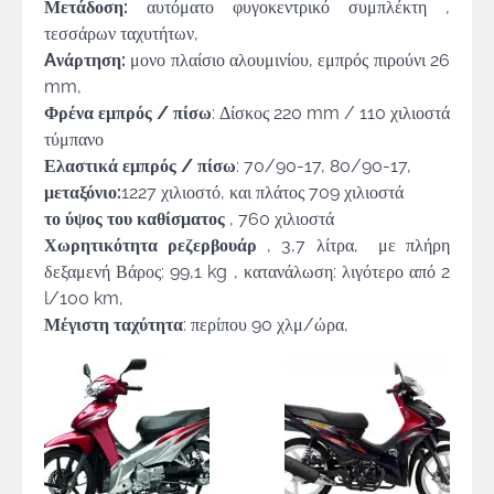
Μετάδοση:
αυτόματο φυγοκεντρικό συμπλέκτη ,
τεσσάρων ταχυτήτων,
Aνάρτηση:
μονο πλαίσιο αλουμινίου, εμπρός πιρούνι 26
mm,
Φρένα εμπρός / πίσω
: Δίσκος 220 mm / 110 χιλιοστά
τύμπανο
Ελαστικά εμπρός / πίσω
: 70/90-17, 80/90-17,
μεταξόνιο:
1227 χιλιοστό, και πλάτος 709 χιλιοστά
το ύψος του καθίσματος
, 760 χιλιοστά
Χωρητικότητα ρεζερβουάρ
, 3,7 λίτρα, με πλήρη
δεξαμενή Βάρος: 99,1 kg , κατανάλωση: λιγότερο από 2
l/100 km,
Μέγιστη ταχύτητα
: περίπου 90 χλμ/ώρα,