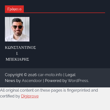
Γράφει ο
ΚΩΝΣΤΑΝΤΙΝΟΣ
Ι.
ΜΠΕΚΙΑΡΗΣ
Copyright © 2026
car-moto.info
| Legal
News by
Ascendoor
| Powered by
WordPress
.
All original content on these pages is fingerprinted and
certified by
Digiprove