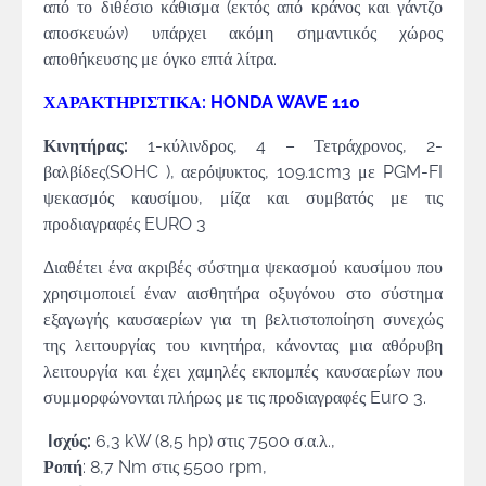
από το διθέσιο κάθισμα (εκτός από κράνος και γάντζο
αποσκευών) υπάρχει ακόμη σημαντικός χώρος
αποθήκευσης με όγκο επτά λίτρα.
ΧΑΡΑΚΤΗΡΙΣΤΙΚΑ: HONDA WAVE 110
Κινητήρας:
1-κύλινδρος, 4 – Τετράχρονος, 2-
βαλβίδες(SOHC ), αερόψυκτος, 109.1cm3 με PGM-FI
ψεκασμός καυσίμου, μίζα και συμβατός με τις
προδιαγραφές EURO 3
Διαθέτει ένα ακριβές σύστημα ψεκασμού καυσίμου που
χρησιμοποιεί έναν αισθητήρα οξυγόνου στο σύστημα
εξαγωγής καυσαερίων για τη βελτιστοποίηση συνεχώς
της λειτουργίας του κινητήρα, κάνοντας μια αθόρυβη
λειτουργία και έχει χαμηλές εκπομπές καυσαερίων που
συμμορφώνονται πλήρως με τις προδιαγραφές Euro 3.
Iσχύς:
6,3 kW (8,5 hp) στις 7500 σ.α.λ.,
Ροπή
: 8,7 Nm στις 5500 rpm,