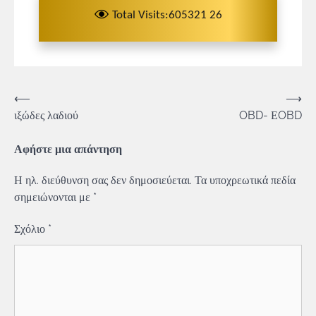
Total Visits:605321 26
Πλοήγηση
⟵
⟶
ιξώδες λαδιού
OBD- ΕOBD
άρθρων
Αφήστε μια απάντηση
Η ηλ. διεύθυνση σας δεν δημοσιεύεται.
Τα υποχρεωτικά πεδία
σημειώνονται με
*
Σχόλιο
*