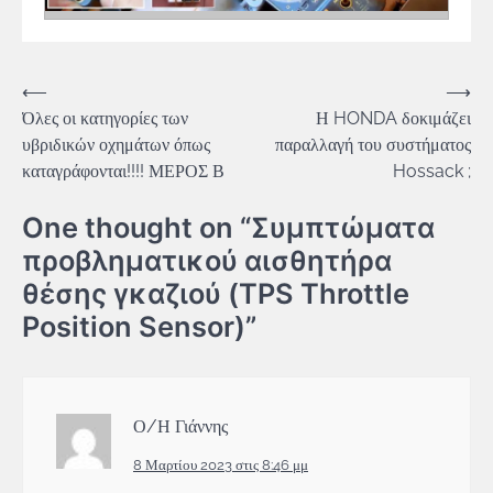
Πλοήγηση
⟵
⟶
Όλες οι κατηγορίες των
Η HONDA δοκιμάζει
άρθρων
υβριδικών οχημάτων όπως
παραλλαγή του συστήματος
καταγράφονται!!!! ΜΕΡΟΣ Β
Hossack ;
One thought on “
Συμπτώματα
προβληματικού αισθητήρα
θέσης γκαζιού (TPS Throttle
Position Sensor)
”
Ο/Η
Γιάννης
8 Μαρτίου 2023 στις 8:46 μμ