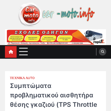
Skip
to
content
car-moto.info
car-moto.info
ΤΕΧΝΙΚΑ ΑUTO
Συμπτώματα
προβληματικού αισθητήρα
θέσης γκαζιού (TPS Throttle