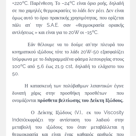
+220ºC. Παρένθεση. Το –24ºC είναι όριο ροής, δηλαδή
σε πιο χαμηλές θερμοκρασίες το λάδι δεν ρέει. Δεν είναι
όμως αυτό το όριο πρακτικής χρησιμότητας, που ορίζεται
πάλι απ’ την S.A.E. σαν «θερμοκρασία οριακής
αντλήσεως » και είναι για το 20W οι -15ºC.
Εάν θέλουμε να το δούμε απ’την πλευρά του
κινηματικού ιξώδους τότε το λάδι 20W-50 εξασφαλίζει
(σύμφωνα με το διάγραμμα)ένα φάσμα λειτουργίας στους
100ºC από 5,6 έως 21,9 cst, δηλαδή το ελάχιστο του
50.
Η κατασκευή των πολύβαθμων λιπαντικών έγινε
δυνατή χάρις στην προσθήκη προσθέτων που
ονομάζονται
πρόσθετα βελτίωσης του Δείκτη Ιξώδους.
Ο Δείκτης Ιξώδους (V.I., εκ του Viscosity
Index)εκφράζει την αντίσταση του λαδιού στην
μεταβολή του ιξώδους του όταν μεταβάλλεται η
θερμοκρασία και είναι ένας καθαρός αριθμός που