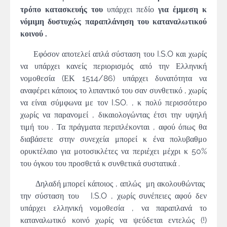
τρόπο κατασκευής του
υπάρχει πεδίο
για έμμεση κ
νόμιμη δυστυχώς παραπλάνηση του καταναλωτικού
κοινού .
Εφόσον αποτελεί απλά σύσταση του I.S.O και χωρίς
να υπάρχει κανείς περιορισμός από την Ελληνική
νομοθεσία (ΕΚ 1514/86) υπάρχει δυνατότητα να
αναφέρει κάποιος το λιπαντικό του σαν συνθετικό , χωρίς
να είναι σύμφωνα με τον I.SO. , κ πολύ περισσότερο
χωρίς να παρανομεί , δικαιολογώντας έτσι την υψηλή
τιμή του . Τα πράγματα περιπλέκονται , αφού όπως θα
διαβάσετε στην συνεχεία μπορεί κ ένα πολυβαθμο
ορυκτέλαιο για μοτοσικλέτες να περιέχει μέχρι κ 50%
του όγκου του προσθετά κ συνθετικά συστατικά .
Δηλαδή μπορεί κάποιος , απλώς μη ακολουθώντας
την σύσταση του I.S.O , χωρίς συνέπειες αφού δεν
υπάρχει ελληνική νομοθεσία , να παραπλανά το
καταναλωτικό κοινό χωρίς να ψεύδεται εντελώς (!)