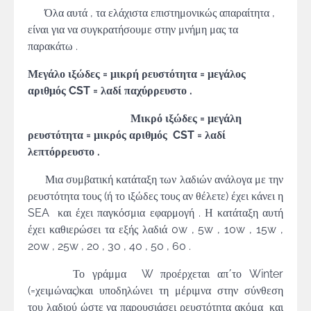
Όλα αυτά , τα ελάχιστα επιστημονικώς απαραίτητα ,
είναι για να συγκρατήσουμε στην μνήμη μας τα
παρακάτω .
Μεγάλο ιξώδες = μικρή ρευστότητα = μεγάλος
αριθμός CST = λαδί παχύρρευστο .
Μικρό ιξώδες = μεγάλη
ρευστότητα = μικρός αριθμός CST = λαδί
λεπτόρρευστο .
Μια συμβατική κατάταξη των λαδιών ανάλογα με την
ρευστότητα τους (ή το ιξώδες τους αν θέλετε) έχει κάνει η
SEA και έχει παγκόσμια εφαρμογή . Η κατάταξη αυτή
έχει καθιερώσει τα εξής λαδιά 0w , 5w , 10w , 15w ,
20w , 25w , 20 , 30 , 40 , 50 , 60 .
Το γράμμα W προέρχεται απ΄το Winter
(=χειμώνας)και υποδηλώνει τη μέριμνα στην σύνθεση
του λαδιού ώστε να παρουσιάσει ρευστότητα ακόμα και