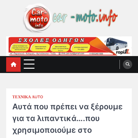
Skip
to
content
car-moto.info
car-moto.info
ΤΕΧΝΙΚΑ ΑUTO
Αυτά που πρέπει να ξέρουμε
για τα λιπαντικά….που
χρησιμοποιούμε στο