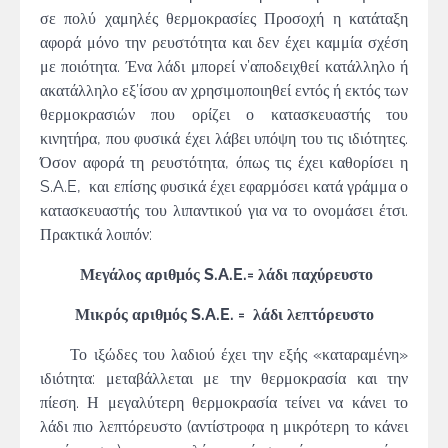
σε πολύ χαμηλές θερμοκρασίες Προσοχή η κατάταξη
αφορά μόνο την ρευστότητα και δεν έχει καμμία σχέση
με ποιότητα. Ένα λάδι μπορεί ν’αποδειχθεί κατάλληλο ή
ακατάλληλο εξ’ίσου αν χρησιμοποιηθεί εντός ή εκτός των
θερμοκρασιών που ορίζει ο κατασκευαστής του
κινητήρα, που φυσικά έχει λάβει υπόψη του τις ιδιότητες.
Όσον αφορά τη ρευστότητα, όπως τις έχει καθορίσει η
S.A.E, και επίσης φυσικά έχει εφαρμόσει κατά γράμμα ο
κατασκευαστής του λιπαντικού για να το ονομάσει έτσι.
Πρακτικά λοιπόν:
Μεγάλος αριθμός
S.
A.
E.= λάδι παχύρευστο
Μικρός αριθμός
S.
A.
E. = λάδι λεπτόρευστο
Το ιξώδες του λαδιού έχει την εξής «καταραμένη»
ιδιότητα: μεταβάλλεται με την θερμοκρασία και την
πίεση. Η μεγαλύτερη θερμοκρασία τείνει να κάνει το
λάδι πιο λεπτόρευστο (αντίστροφα η μικρότερη το κάνει