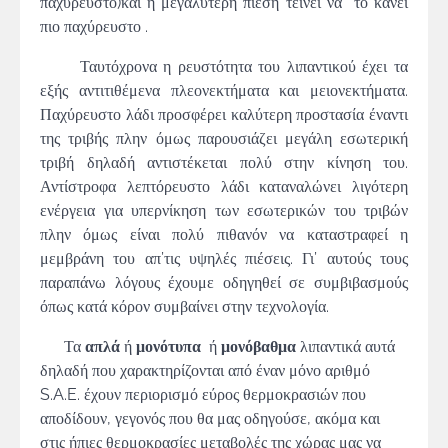
παχύρευστο)και η μεγαλύτερη πίεση τείνει να το κάνει
πιο παχύρευστο .
Ταυτόχρονα η ρευστότητα του λιπαντικού έχει τα
εξής αντιτιθέμενα πλεονεκτήματα και μειονεκτήματα.
Παχύρευστο λάδι προσφέρει καλύτερη προστασία έναντι
της τριβής πλην όμως παρουσιάζει μεγάλη εσωτερική
τριβή δηλαδή αντιστέκεται πολύ στην κίνηση του.
Αντίστροφα λεπτόρευστο λάδι καταναλώνει λιγότερη
ενέργεια για υπερνίκηση των εσωτερικών του τριβών
πλην όμως είναι πολύ πιθανόν να καταστραφεί η
μεμβράνη του απ’τις υψηλές πιέσεις. Γι’ αυτούς τους
παραπάνω λόγους έχουμε οδηγηθεί σε συμβιβασμούς
όπως κατά κόρον συμβαίνει στην τεχνολογία.
Τα
απλά
ή
μονότυπα
ή
μονόβαθμα
λιπαντικά αυτά
δηλαδή που χαρακτηρίζονται από έναν μόνο αριθμό
S.A.E. έχουν περιορισμό εύρος θερμοκρασιών που
αποδίδουν, γεγονός που θα μας οδηγούσε, ακόμα και
στις ήπιες θερμοκρασίες μεταβολές της χώρας μας να