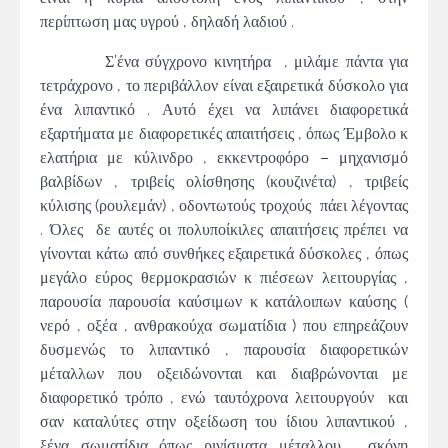
περίπτωση μας υγρού , δηλαδή λαδιού .
Σ’ένα σύγχρονο κινητήρα , μιλάμε πάντα για
τετράχρονο , το περιβάλλον είναι εξαιρετικά δύσκολο για
ένα λιπαντικό . Αυτό έχει να λιπάνει διαφορετικά
εξαρτήματα με διαφορετικές απαιτήσεις , όπως Έμβολο κ
ελατήρια με κύλινδρο , εκκεντροφόρο – μηχανισμό
βαλβίδων , τριβείς ολίσθησης (κουζινέτα) , τριβείς
κύλισης (ρουλεμάν) , οδοντωτούς τροχούς πάει λέγοντας
. Όλες δε αυτές οι πολυποίκιλες απαιτήσεις πρέπει να
γίνονται κάτω από συνθήκες εξαιρετικά δύσκολες , όπως
μεγάλο εύρος θερμοκρασιών κ πιέσεων λειτουργίας ,
παρουσία παρουσία καύσιμων κ κατάλοιπων καύσης (
νερό , οξέα , ανθρακούχα σωματίδια ) που επηρεάζουν
δυσμενώς το λιπαντικό , παρουσία διαφορετικών
μέταλλων που οξειδώνονται και διαβρώνονται με
διαφορετικό τρόπο , ενώ ταυτόχρονα λειτουργούν και
σαν καταλύτες στην οξείδωση του ίδιου λιπαντικού ,
ξένα σωματίδια όπως ρινίσματα μέταλλου , σκόνη