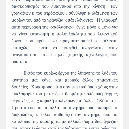
διασκορπισμός του λιπαντικού από την κίνηση των
γραναζιών κ του στρόφαλου , σύνθλιψη κ διάτμηση των
μορίων του από τα γρανάζια κ πάει λέγοντας . Η γλαφυρή
αυτή περιγραφή της <<κόλασης>> έγινε μόνο κ μόνο για
να γίνει κατανοητή η πολυπλοκότητα του λιπαντικού
έργου που πρέπει να πραγματοποιηθεί κ μάλιστα
επιτυχώς , ώστε να εισαχθεί αναγνώστης στην
αναγκαιότητα της υψηλής χημικής τεχνολογίας που
απαιτείτε .
Εκτός του κυρίως έργου της λίπανσης το λάδι του
κινητήρα μας κάνει και μερικές άλλες σημαντικές
δουλείες . Χρησιμοποιείται σαν ψυκτικό άπου χάρις στην
κυκλοφορία του μεταφέρει θερμότητα από υπέρθερμες
περιοχές ( π . χ κεφαλή κυλίνδρων )σε άλλες ( Κάρτερ ) .
Προστατεύει τα μέταλλα του κινητήρα από σκουριές κ
διαβρώσεις κ τέλος καθαρίζει τον κινητήρα από τα
κατάλοιπα της καύσης τα μεταλλικά σωματίδια (γρεζια)
που αποκολλώνται κατά την διάρκεια τα λειτουργίας του