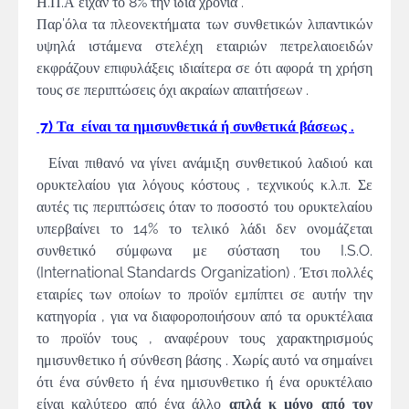
Η.Π.Α είχαν το 8% την ίδια χρονιά .
Παρ’όλα τα πλεονεκτήματα των συνθετικών λιπαντικών
υψηλά ιστάμενα στελέχη εταιριών πετρελαιοειδών
εκφράζουν επιφυλάξεις ιδιαίτερα σε ότι αφορά τη χρήση
τους σε περιπτώσεις όχι ακραίων απαιτήσεων .
7) Τα είναι τα ημισυνθετικά ή συνθετικά βάσεως .
Είναι πιθανό να γίνει ανάμιξη συνθετικού λαδιού και
ορυκτελαίου για λόγους κόστους , τεχνικούς κ.λ.π. Σε
αυτές τις περιπτώσεις όταν το ποσοστό του ορυκτελαίου
υπερβαίνει το 14% το τελικό λάδι δεν ονομάζεται
συνθετικό σύμφωνα με σύσταση του I.S.O.
(International Standards Organization) . Έτσι πολλές
εταιρίες των οποίων το προϊόν εμπίπτει σε αυτήν την
κατηγορία , για να διαφοροποιήσουν από τα ορυκτέλαια
το προϊόν τους , αναφέρουν τους χαρακτηρισμούς
ημισυνθετικο ή σύνθεση βάσης . Χωρίς αυτό να σημαίνει
ότι ένα σύνθετο ή ένα ημισυνθετικο ή ένα ορυκτέλαιο
είναι καλύτερο από ένα άλλο
απλά κ μόνο από τον