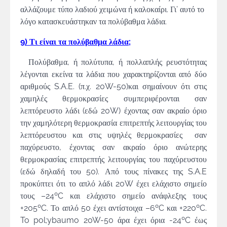
αλλάζουμε τύπο λαδιού χειμώνα ή καλοκαίρι. Γι’ αυτό το
λόγο κατασκευάστηκαν τα πολύβαθμα λάδια.
9) Τι είναι τα πολύβαθμα λάδια;
Πολύβαθμα, ή πολύτυπα, ή πολλαπλής ρευστότητας
λέγονται εκείνα τα λάδια που χαρακτηρίζονται από δύο
αριθμούς S.A.E. (π.χ. 20W-50)και σημαίνουν ότι στις
χαμηλές θερμοκρασίες συμπεριφέρονται σαν
λεπτόρευστο λάδι (εδώ 20W) έχοντας σαν ακραίο όριο
την χαμηλότερη θερμοκρασία επιτρεπτής λειτουργίας του
λεπτόρευστου και στις υψηλές θερμοκρασίες σαν
παχύρευστο, έχοντας σαν ακραίο όριο ανώτερης
θερμοκρασίας επιτρεπτής λειτουργίας του παχύρευστου
(εδώ δηλαδή του 50). Από τους πίνακες της S.A.E
προκύπτει ότι το απλό λάδι 20W έχει ελάχιστο σημείο
τους –24ºC και ελάχιστο σημείο ανάφλεξης τους
+205ºC. Το απλό 50 έχει αντίστοιχα –6ºC και +220ºC.
To pol;ybaumo 20W-50 άρα έχει όρια -24ºC έως