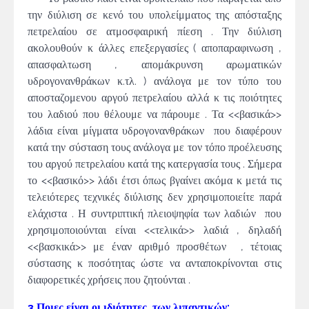
την διύλιση σε κενό του υπολείμματος της απόσταξης
πετρελαίου σε ατμοσφαιρική πίεση . Την διύλιση
ακολουθούν κ άλλες επεξεργασίες ( αποπαραφινωση ,
απασφαλτωση , απομάκρυνση αρωματικών
υδρογονανθράκων κ.τλ. ) ανάλογα με τον τύπο του
αποσταζομενου αργού πετρελαίου αλλά κ τις ποιότητες
του λαδιού που θέλουμε να πάρουμε . Τα <<βασικά>>
λάδια είναι μίγματα υδρογονανθράκων που διαφέρουν
κατά την σύσταση τους ανάλογα με τον τόπο προέλευσης
του αργού πετρελαίου κατά της κατεργασία τους . Σήμερα
το <<βασικό>> λάδι έτσι όπως βγαίνει ακόμα κ μετά τις
τελειότερες τεχνικές διύλισης δεν χρησιμοποιείτε παρά
ελάχιστα . Η συντριπτική πλειοψηφία των λαδιών που
χρησιμοποιούνται είναι <<τελικά>> λαδιά , δηλαδή
<<βασκικά>> με έναν αριθμό προσθέτων , τέτοιας
σύστασης κ ποσότητας ώστε να ανταποκρίνονται στις
διαφορετικές χρήσεις που ζητούνται .
3 Ποιες είναι οι ιδιότητες των λιπαντικών;