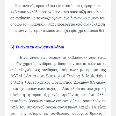
Πρωτογενές ορυκτέλαιο είναι αυτό που χρησιμοποιεί
<<βασικό >>λάδι προερχόμενο από απόσταξη πετρελαίου
σε αντίθεση με το αναζωογονημένο ή ανακυκλωμένο του
οποίου το <<βασικό>> λάδι προέρχεται από ανακύκλωση
πρωτογενούς ορυκτελαίου που έχει ήδη χρησιμοποιηθεί
.
6) Τι είναι τα συνθετικά λάδια
Είναι λάδια των οποίων το <<βασικό>> λάδι είναι
προϊόν χημικής αντίδρασης διάφορων συστατικών κάτω
από ελεγχόμενες συνθήκες σύμφωνα με ορισμό της
ASTM ( American Society of Testing & Materials )
δηλαδή ( Αμερικανικός Οργανισμός Δοκιμών &Υλικών
) και όχι προϊόν απόσταξης . Αποτελούνται από χημική
σύνθεση ή πρόσμιξη ενός προϊόντος σε ένα άλλο
τεσσάρων βασικών τύπων ενώσεων ( που αποτελούν το
90% του συνολικού όγκου συνθετικών λαδιών ) κ είναι
για την ιστορία εκ συνθέσεως υδρογονάνθρακες (