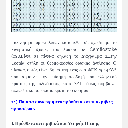
Ταξινόμηση ορυκτέλαιων κατά SAE σε σχέση ,με το
κινηματικό ιξώδες του λαδιού σε Cemtlostoke
(cst).Είναι σε πίνακα δηλαδή το Διάγραμμα 1.Στην
μεσαία στήλη οι θερμοκρασίες οριακής άντλησης. Ο
πίνακας αυτός είναι δημοσιευμένος στο ΦΕΚ 1514/86
που σημαίνει την επίσημη αποδοχή του ελληνικού
κράτους της ταξινόμησης κατά SAE, όπως συμβαίνει
άλλωστε και σε όλα τα κράτη του κόσμου.
11) Ποια τα συγκεκριμένα πρόσθετα και τι ακριβώς
προσφέρουν;
Ι. Πρόσθετα αντιτριβικά και Υψηλής Πίεσης