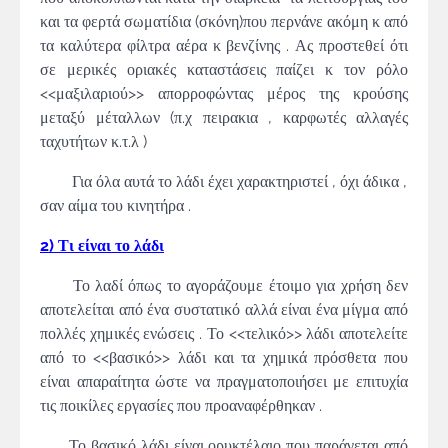
και τα φερτά σωματίδια (σκόνη)που περνάνε ακόμη κ από
τα καλύτερα φίλτρα αέρα κ βενζίνης . Ας προστεθεί ότι
σε μερικές οριακές καταστάσεις παίζει κ τον ρόλο
<<μαξιλαριού>> απορροφώντας μέρος της κρούσης
μεταξύ μέταλλων (π.χ πειρακια , καρφωτές αλλαγές
ταχυτήτων κ.τ.λ )
Για όλα αυτά το λάδι έχει χαρακτηριστεί , όχι άδικα ,
σαν αίμα του κινητήρα .
2) Τι είναι το λάδι
Το λαδί όπως το αγοράζουμε έτοιμο για χρήση δεν
αποτελείται από ένα συστατικό αλλά είναι ένα μίγμα από
πολλές χημικές ενώσεις . Το <<τελικό>> λάδι αποτελείτε
από το <<βασικό>> λάδι και τα χημικά πρόσθετα που
είναι απαραίτητα ώστε να πραγματοποιήσει με επιτυχία
τις ποικίλες εργασίες που προαναφέρθηκαν .
Το βασικό λάδι είναι ορυκτέλαιο που παράγεται από