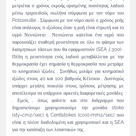
μετριέται ο χρόνος εκροής ορισμένης ποσότητας λαδιού
μέσω τριχοειδούς σωλήνα σύμφωνα με τον νόμο του
Polsseuille . Σύμφωνα με τον νόμο αυτό ο χρόνος ροής
είναι ανάλογος τι ιξώδους όταν η ροή είναι στρωτή και το
υγρό Νευτώνειο . Νευτώνειο καλείται ένα υγρό που
παρουσιάζει σταθερή ρευστότητα σε όλο το φάσμα των
διατμητικων τάσεων που θα εφαρμοστούν (SEA J.300) .
Πέδη η ρευστότητα ενός λαδιού μεταβάλλεται με την
θερμοκρασία έχει σημασία η θερμοκρασία που μετράμε
το κινηματικό ιξώδες . Συνήθως μιλάμε για κινηματικό
ιξώδες στους 40 και 100 βαθμούς Κέλσιου . Δυστυχώς
υπάρχει μεγάλη ποικιλία στους τρόπους μέτρησης με
αποτέλεσμα να υπάρχουν αρκετές διαφορετικές μονάδες
. Εμείς , όπως φαίνετε και στο διάγραμμα που
δημοσιεύουμε χρησιμοποιούμε την μονάδα stoke
(sty=cm2/sec) ή Centistokes (cost=mm2/sec) που
είναι η πλέον διαδεδομένη και χρησιμοποιεί και η SEA
για την κατάταξη των λιπαντικών της .