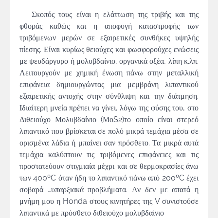
Σκοπός τους είναι η ελάττωση της τριβής και της
φθοράς καθώς και η αποφυγή καταστροφής των
τριβόμενων μερών σε εξαιρετικές συνθήκες υψηλής
πίεσης. Είναι κυρίως θειούχες και φωσφορούχες ενώσεις
με ψευδάργυρο ή μολυβδαίνιο, οργανικά οξέα, λίπη κ.λπ.
Λειτουργούν με χημική ένωση πάνω στην μεταλλική
επιφάνεια δημιουργώντας μια μεμβράνη λιπαντικού
εξαιρετικής αντοχής στην σύνθλιψη και την διάτμηση.
Ιδιαίτερη μνεία πρέπει να γίνει, λόγω της φύσης του, στο
Διθειούχο Μολυβδαίνιο (ΜοS2)το οποίο είναι στερεό
λιπαντικό που βρίσκεται σε πολύ μικρά τεμάχια μέσα σε
ορισμένα λάδια ή μπαίνει σαν πρόσθετο. Τα μικρά αυτά
τεμάχια καλύπτουν τις τριβόμενες επιφάνειες και τις
προστατεύουν στιγμιαία μέχρι και σε θερμοκρασίες άνω
των 400ºC όταν ήδη το λιπαντικό πάνω από 200ºC έχει
σοβαρά …υπαρξιακά προβλήματα. Αν δεν με απατά η
μνήμη μου η Honda στους κινητήρες της V συνιστούσε
λιπαντικά με πρόσθετο διθειούχο μολυβδαίνιο