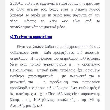
(έμβολα, βαλβίδες εξαγωγής) μεταφέροντας τη θερμότητα
σε άλλα σημεία του, όπως είναι η λεκάνη λαδιού
(κάρτερ) ,τα οποία με τη σειρά τους ψύχονται απ’ τον
αέρα. Πάντως το λάδι δεν είναι από τα
αποτελεσματικότερα ψυκτικά μέσα.
5) Τι είναι το ορυκτέλαιο
Είναι <<τελικά>> λάδια τα οποία χρησιμοποιούν σαν
<<βασικό>> λάδι , λάδι προερχόμενο από απόσταξη
πετρελαίου . Η προέλευση του πετρελαίου πολλές φορές
δίνει έναν τοπικό χαρακτηρισμό π . χ ορυκτέλαιο
Πενσυλβανιας . Επειδή κάθε πετρέλαιο έχει ορισμένα
ιδιαίτερα χαρακτηριστικά . με πλεονεκτήματα κ
μειονεκτήματα , η προέλευση του πετρελαίου
προσδιορίζει για τους ειδικούς ορισμένες επιθυμητές ή
όχι ικανότητες π . χ τα Πενσυλβανιας είναι παραφινικης
βάσης , της Καλιφόρνιας ασφαλτικής , της Μέσης
Ανατολής μικτής κτλ .